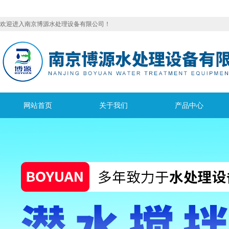
欢迎进入南京博源水处理设备有限公司！
网站首页
关于我们
产品中心