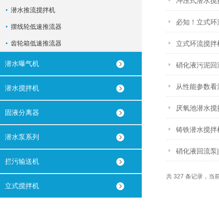
冲压式潜水搅
潜水推流搅拌机
必知！立式环
摆线轮低速推流器
齿轮箱低速推流器
立式环流搅拌
潜水曝气机
硝化液污泥回
从性能参数看
潜水搅拌机
厌氧池潜水搅
固液分离器
铸铁潜水搅拌
潜水泵系列
硝化液回流泵
拦污输送机
共 327 条记录，当前 
立式搅拌机