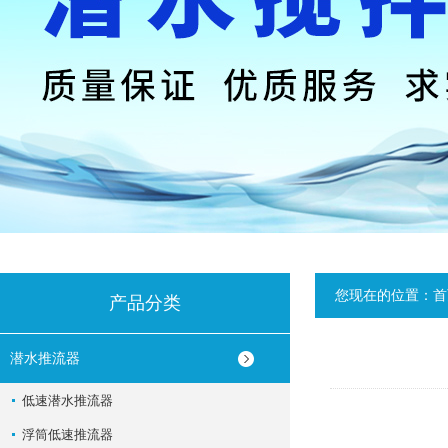
您现在的位置：
首
产品分类
潜水推流器
低速潜水推流器
浮筒低速推流器