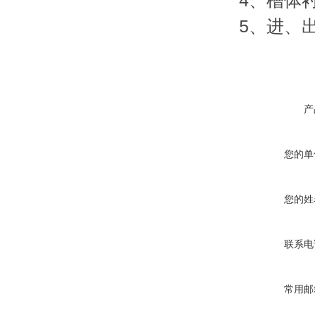
4、槽体
5、进、
产
您的单
您的姓
联系电
常用邮