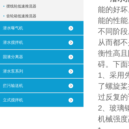
摆线轮低速推流器
能的好坏
齿轮箱低速推流器
能的性能
潜水曝气机
不同阶段
从而都不
潜水搅拌机
衡性高且
固液分离器
碍。下面
潜水泵系列
1、采用
了螺旋桨
拦污输送机
过反复的
立式搅拌机
2、玻璃
机械强度