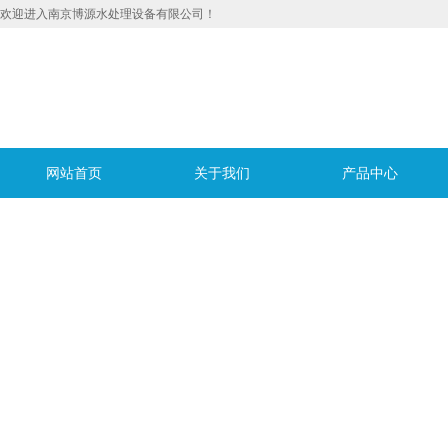
欢迎进入南京博源水处理设备有限公司！
网站首页
关于我们
产品中心