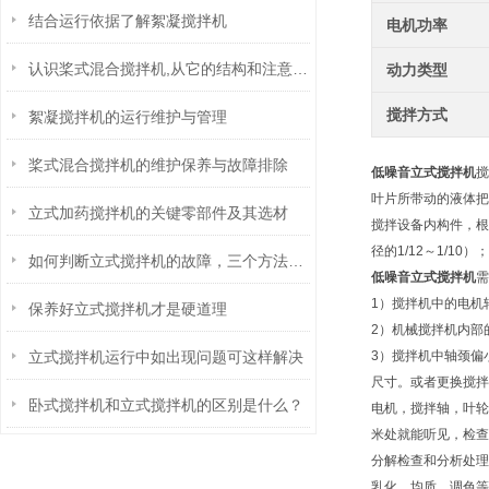
结合运行依据了解絮凝搅拌机
电机功率
认识桨式混合搅拌机,从它的结构和注意事项开始
动力类型
搅拌方式
絮凝搅拌机的运行维护与管理
桨式混合搅拌机的维护保养与故障排除
低噪音立式搅拌机
搅
叶片所带动的液体把
立式加药搅拌机的关键零部件及其选材
搅拌设备内构件，根
径的1/12～1/1
如何判断立式搅拌机的故障，三个方法请收好！
低噪音立式搅拌机
需
1）搅拌机中的电机
保养好立式搅拌机才是硬道理
2）机械搅拌机内部
立式搅拌机运行中如出现问题可这样解决
3）搅拌机中轴颈偏
尺寸。或者更换搅拌
卧式搅拌机和立式搅拌机的区别是什么？
电机，搅拌轴，叶轮
米处就能听见，检查
分解检查和分析处理
乳化、均质、调色等