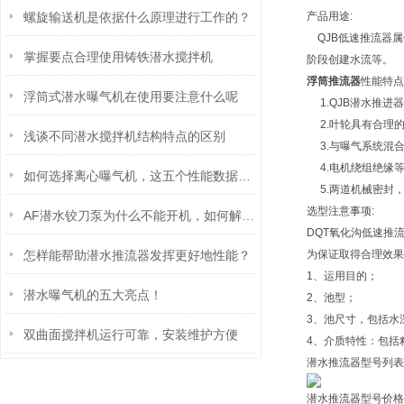
螺旋输送机是依据什么原理进行工作的？
产品用途:
QJB低速推流器属
掌握要点合理使用铸铁潜水搅拌机
阶段创建水流等。
浮筒推流器
性能特点
浮筒式潜水曝气机在使用要注意什么呢
1.QJB潜水推进
2.叶轮具有合理
浅谈不同潜水搅拌机结构特点的区别
3.与曝气系统混
4.电机绕组绝缘等
如何选择离心曝气机，这五个性能数据轻松搞定
5.两道机械密封，
选型注意事项:
AF潜水铰刀泵为什么不能开机，如何解决？
DQT氧化沟低速推
怎样能帮助潜水推流器发挥更好地性能？
为保证取得合理效果
1、运用目的；
潜水曝气机的五大亮点！
2、池型；
3、池尺寸，包括水
双曲面搅拌机运行可靠，安装维护方便
4、介质特性：包括
潜水推流器型号列表
潜水推流器型号价格