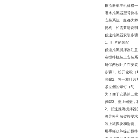
推流器单主机价格一
潜水推流器型号价格
安装系统一般都为桥
扬机，如需要请说明
低速推流器安装步骤
1、叶片的装配
低速推流搅拌器注意
在搅拌机装上安装系
确保两枚叶片在安装
步骤1、松开轮毂（1
步骤2、将一枚叶片
紧左侧的螺钉（5）
为了便于安装第二枚
步骤3、盖上端盖，将
2、低速推流搅拌器
将导杆和吊架按要求
装上减振块和滑套。
用手摇葫芦提起搅拌