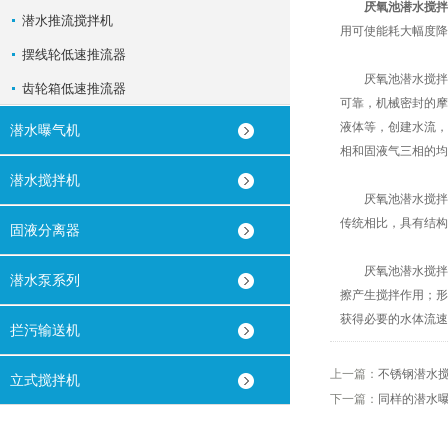
厌氧池潜水搅拌
潜水推流搅拌机
用可使能耗大幅度降
摆线轮低速推流器
厌氧池潜水搅拌机电
齿轮箱低速推流器
可靠，机械密封的摩
液体等，创建水流，
潜水曝气机
相和固液气三相的均
潜水搅拌机
厌氧池潜水搅拌机
传统相比，具有结构
固液分离器
厌氧池潜水搅拌机
潜水泵系列
擦产生搅拌作用；形
获得必要的水体流速
拦污输送机
上一篇：
不锈钢潜水
立式搅拌机
下一篇：
同样的潜水