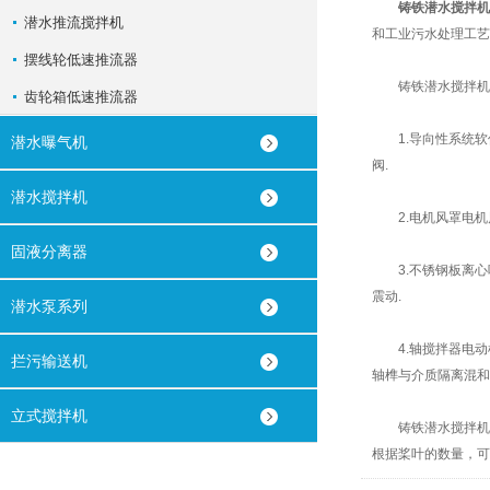
铸铁潜水搅拌机
潜水推流搅拌机
和工业污水处理工艺
摆线轮低速推流器
铸铁潜水搅拌机
齿轮箱低速推流器
1.导向性系统软件
潜水曝气机
阀.
潜水搅拌机
2.电机风罩电机风
固液分离器
3.不锈钢板离心叶
震动.
潜水泵系列
4.轴搅拌器电动机
拦污输送机
轴榫与介质隔离混和
立式搅拌机
铸铁潜水搅拌机在
根据桨叶的数量，可