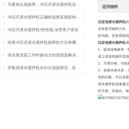
为避免出现故障，冲压式潜水搅拌机这些事项你得注意
适用物料
冲压式潜水搅拌机正确的选择直接影响使用效果
沉淀池潜水搅拌机
的
含有悬浮物的污水、
冲压式潜水搅拌机*的性能,深受客户喜欢
的功能。安装系统则
排查冲压式潜水搅拌机故障的方法有哪些,你都知道吗?
沉淀池潜水搅拌机
调
1、提高传氧效率：
潜水推流器工作时振动大的原因及解决方法
成上述连续循环流池
2、方便分格、分段
厌氧池潜水搅拌机水封出现故障后，应该如何处理？
3、改善水体水质：
求的问题，可以设置
潜水搅拌机高速通过
护方便，等相比。铸