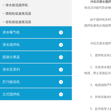
冲压式潜水搅拌
潜水推流搅拌机
有自洁功能可防杂物
摆线轮低速推流器
由于搅拌机长时间
齿轮箱低速推流器
搅拌机避免出现故障
潜水曝气机
冲压式潜水搅拌
潜水搅拌机
1、搅拌机在转运
固液分离器
2、吊装潜水搅拌
潜水泵系列
电缆，禁止直接起吊
拦污输送机
3、电缆端部严禁
立式搅拌机
4、所有设备的外
5、起吊链穿入起