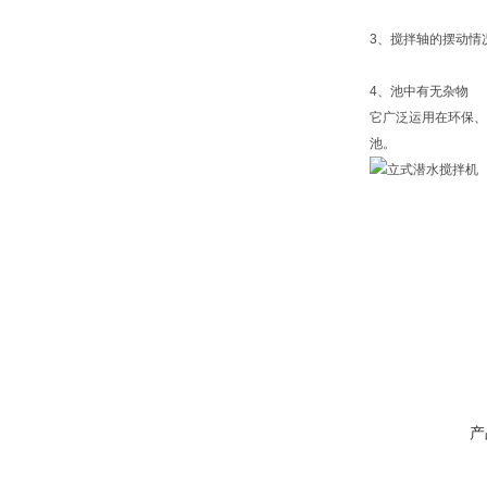
3、搅拌轴的摆动情
4、池中有无杂物
它广泛运用在环保、
池。
产