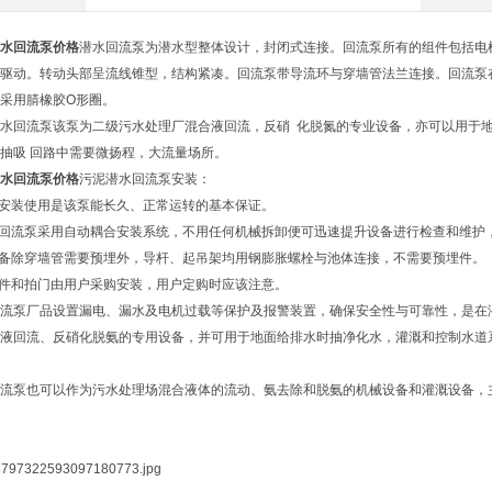
水回流泵价格
潜水回流泵为潜水型整体设计，封闭式连接。回流泵所有的组件包括电
驱动。转动头部呈流线锥型，结构紧凑。回流泵带导流环与穿墙管法兰连接。回流泵
采用腈橡胶O形圈。
水回流泵该泵为二级污水处理厂混合液回流，反硝 化脱氮的专业设备，亦可以用于
抽吸 回路中需要微扬程，大流量场所。
水回流泵价格
污泥潜水回流泵安装：
确安装使用是该泵能长久、正常运转的基本保证。
泥回流泵采用自动耦合安装系统，不用任何机械拆卸便可迅速提升设备进行检查和维护
设备除穿墙管需要预埋外，导杆、起吊架均用钢膨胀螺栓与池体连接，不需要预埋件。
埋件和拍门由用户采购安装，用户定购时应该注意。
流泵厂品设置漏电、漏水及电机过载等保护及报警装置，确保安全性与可靠性，是在
液回流、反硝化脱氨的专用设备，并可用于地面给排水时抽净化水，灌溉和控制水道
流泵也可以作为污水处理场混合液体的流动、氨去除和脱氨的机械设备和灌溉设备，