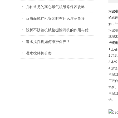
几种常见的离心曝气机维修保养攻略
污泥潜
轮减速
双曲面搅拌机安装时有什么注意事项
触，并
浅析不锈钢机械格栅除污机的作用与优势特点
污泥潜
或泥浆
潜水搅拌机如何维护保养？
污泥潜
1 正
潜水搅拌机分类
2 污
3 本
4 预
污泥回
厂混合
场所。
污泥回
结。