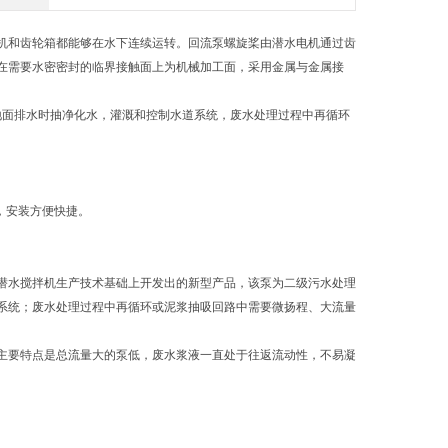
机和齿轮箱都能够在水下连续运转。回流泵螺旋桨由潜水电机通过齿
在需要水密密封的临界接触面上为机械加工面，采用金属与金属接
地面排水时抽净化水，灌溉和控制水道系统，废水处理过程中再循环
，安装方便快捷。
潜水搅拌机生产技术基础上开发出的新型产品，该泵为二级污水处理
系统；废水处理过程中再循环或泥浆抽吸回路中需要微扬程、大流量
主要特点是总流量大的泵低，废水浆液一直处于往返流动性，不易凝