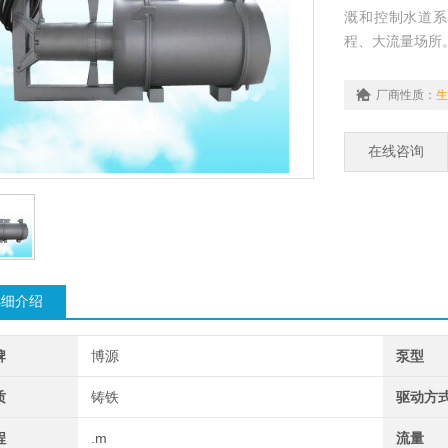
溉和控制水道系
程、大流量场所
厂商性质：
生
在线咨询
详细介绍
牌
博源
泵型
质
铸铁
驱动方
程
.m
流量