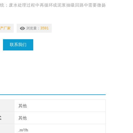
统；废水处理过程中再循环或泥浆抽吸回路中需要微扬
。
产厂家
浏览量：
3591
联系我们
其他
式
其他
.m³/h