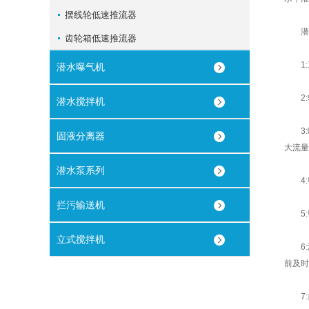
摆线轮低速推流器
潜水
齿轮箱低速推流器
1:三
潜水曝气机
2:轴
潜水搅拌机
3:
固液分离器
大流量
潜水泵系列
4:
拦污输送机
5:
立式搅拌机
6:
前及时
7: