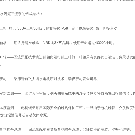
污泥回流泵的组成结构：
相电机，380V三相50HZ，防护等级IP68，定子绝缘等级F级，直接启动。
承——用终身润滑轴承，NSK或SKF*品牌，使用寿命超过40000小时。
叶轮——回流泵配技术先进的轴向运行的三叶轮，叶轮具有良好的自清洁与免震动功
。
密封——采用瑞典飞力潜水电机密封技术，确保密封安全可靠。
密封监测——当水进入油室后，探头侧漏系统中的湿度传感器将自动发出报警信号，
温度监测——电机绕组采用国际安全的过热保护工艺，一旦由于电机过载，介质温度
发出报警信号或自动关闭水泵。
自动耦合系统——回流泵配单根导轨自动耦合系统，保证快捷的安装、提升和维护。