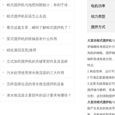
框式搅拌机与池壁间隙较小，有利于传热过程的进行
电机功率
框式搅拌机应该怎么去选
动力类型
搅拌方式
看完这篇文章，瞬间了解框式搅拌机了！
桨式搅拌机的联轴器有什么作用
大直径框式搅拌机
与
穿轴螺栓来固定叶片
硝化液回流泵|推荐
加筋的钢板。搅拌轴
物料形成有效分割，
立式加药搅拌机的关键零部件及其选材
特点:
1.构造简单、运行
污水处理使用潜水推流器的三大作用
2.可满足絮凝规律
怎样选择合适的潜水推流搅拌机设备
3.设置无级调速后
搅拌轴与横档、竖条
潜水推流器主要部件的设计要求有哪些？
分割，达到强制搅拌
大直径框式搅拌机
与
能产生良好的热传导
热、晶析操作和高粘