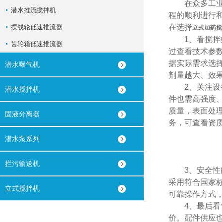
在众多工业领
潜水推流搅拌机
程的顺利进行
在选择
摆线轮低速推流器
立式加药搅
1、看搅拌效
齿轮箱低速推流器
过查看技术参
据实际需求选
潜水曝气机
剂量越大、效
2、关注设备
潜水搅拌机
件也需高强度
质量，表面处
固液分离器
务，可查看资
潜水泵系列
拦污输送机
3、安全性能
采用符合国家
立式搅拌机
可靠操作方式
4、最后看售
价。配件供应