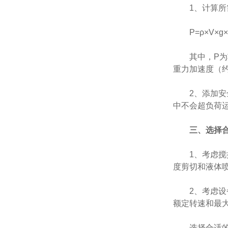
1、计算所需
P=ρ×V×g×h
其中，P为功
重力加速度（约
2、添加安全
中不会超负荷
三、选择
1、考虑搅拌
度剪切和液体
2、考虑设备
额定转速和最
选择合适的铸