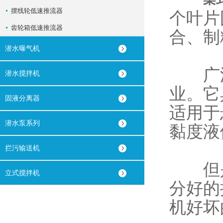
摆线轮低速推流器
个叶片
齿轮箱低速推流器
合、制
潜水曝气机
广泛
潜水搅拌机
业。它
固液分离器
适用于
潜水泵系列
黏度液
拦污输送机
但是
立式搅拌机
分好的
机好坏