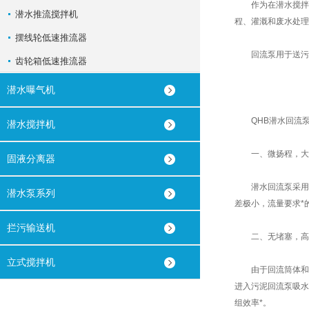
作为在潜水搅拌机
潜水推流搅拌机
程、灌溉和废水处理
摆线轮低速推流器
回流泵用于送污水
齿轮箱低速推流器
潜水曝气机
QHB潜水回流泵
潜水搅拌机
一、微扬程，大
固液分离器
潜水回流泵采用冲压
潜水泵系列
差极小，流量要求*
拦污输送机
二、无堵塞，高
立式搅拌机
由于回流筒体和叶
进入污泥回流泵吸水
组效率*。