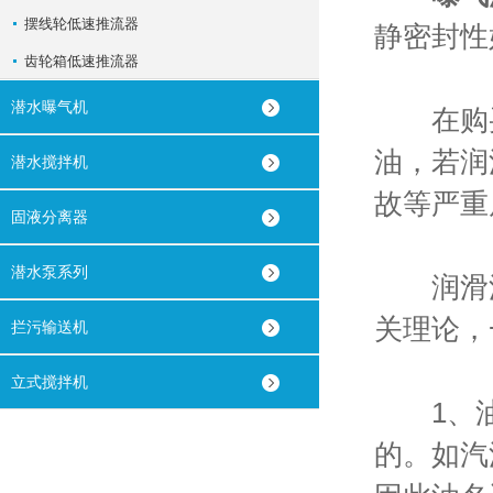
摆线轮低速推流器
静密封性
齿轮箱低速推流器
潜水曝气机
在购买
油，若润
潜水搅拌机
故等严重
固液分离器
潜水泵系列
润滑油
关理论，
拦污输送机
立式搅拌机
1、油
的。如汽