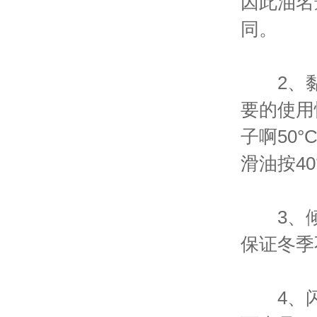
因此油名
同。
2、黏
要的使用
子啊50
滑油按4
3、倾点
保证冬季
4、闪点