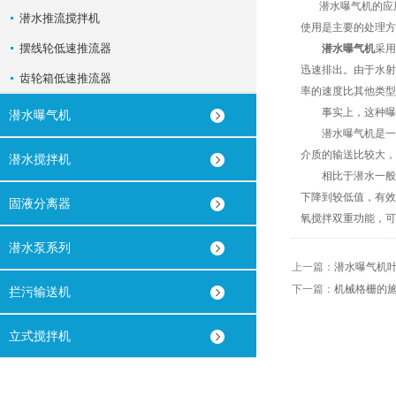
潜水曝气机的应用
潜水推流搅拌机
使用是主要的处理方
摆线轮低速推流器
潜水曝气机
采用
迅速排出。由于水射
齿轮箱低速推流器
率的速度比其他类型
事实上，这种曝气
潜水曝气机
潜水曝气机是一种
介质的输送比较大，
潜水搅拌机
相比于潜水一般推
下降到较低值，有效
固液分离器
氧搅拌双重功能，可
潜水泵系列
上一篇：
潜水曝气机
下一篇：
机械格栅的
拦污输送机
立式搅拌机