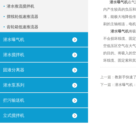
潜水曝气机
在气
潜水推流搅拌机
内产生较高的负压和
摆线轮低速推流器
薄，能极大地降低传
刷的主轴相连，电机
齿轮箱低速推流器
潜水曝气机
将吸
不会损坏线缆、固定
潜水曝气机
空低压区空气在大气
的目的。将吸入的空
潜水搅拌机
坏线缆、固定索和其
固液分离器
上一篇：
教新手快速
潜水泵系列
下一篇：
潜水曝气机
拦污输送机
立式搅拌机