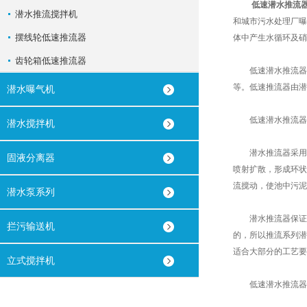
低速潜水推流
潜水推流搅拌机
和城市污水处理厂曝
摆线轮低速推流器
体中产生水循环及硝
齿轮箱低速推流器
低速潜水推流器结
等。低速推流器由潜
潜水曝气机
低速潜水推流器
潜水搅拌机
潜水推流器采用大
固液分离器
喷射扩散，形成环状
流搅动，使池中污泥
潜水泵系列
潜水推流器保证了
拦污输送机
的，所以推流系列潜
适合大部分的工艺要
立式搅拌机
低速潜水推流器