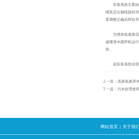
安装系统主要由手
绕其定位轴线旋转3
置调整正确后焊在导
为增加低速推流器
减缓潜水搅拌机运行
块。
该安装系统全部采
上一篇：
浅谈低速潜
下一篇：
污水处理使
网站首页
关于我
|