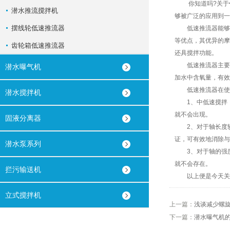
你知道吗?关于
潜水推流搅拌机
够被广泛的应用到一
摆线轮低速推流器
低速推流器能够产
等优点，其优异的摩
齿轮箱低速推流器
还具搅拌功能。
低速推流器主要运
潜水曝气机
加水中含氧量，有效
低速推流器在使
潜水搅拌机
1、中低速搅拌，
就不会出现。
固液分离器
2、对于轴长度较
证，可有效地消除与
潜水泵系列
3、对于轴的强度
就不会存在。
拦污输送机
以上便是今天关于
立式搅拌机
上一篇：
浅谈减少螺
下一篇：
潜水曝气机