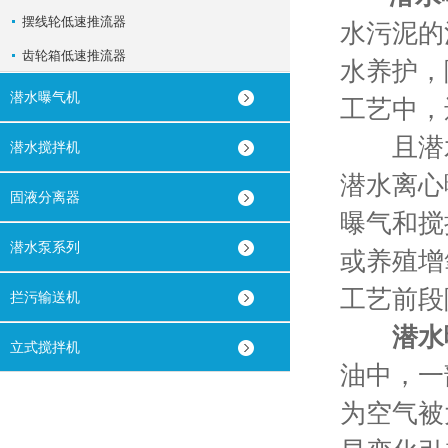
摆线轮低速推流器
水污泥的
齿轮箱低速推流器
水养护，
潜水曝气机
工艺中，
且潜水
潜水搅拌机
潜水离心
固液分离器
曝气和搅
潜水泵系列
或养殖增
工艺前段
拦污输送机
潜水
立式搅拌机
油中，一
为空气被