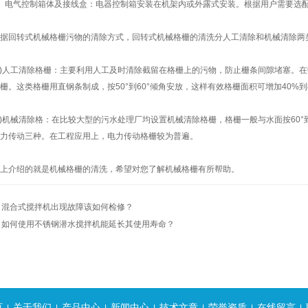
电气控制箱体及接线盒：电器控制箱安装在机架内或外露式安装。根据用户需要选配
回转式机械格栅污物的清除方式，回转式机械格栅的清洗分人工清除和机械清除两
)人工清除格栅：主要利用人工及时清除截留在格栅上的污物，防止栅条间隙堵塞。在
栅。这类格栅用直钢条制成，按50°到60°倾角安放，这样有效格栅面积可增加40%
机械清除格：在比较大型的污水处理厂均设置机械清除格栅，格栅一般与水面按60°到
力传动三种。在工程应用上，电力传动格栅较为普遍。
介绍的就是机械格栅的清洗，希望对您了解机械格栅有所帮助。
：
混合式搅拌机出现故障该如何检修？
：
如何使用不锈钢潜水搅拌机能延长其使用寿命？
页
关于我们
产品中心
新闻中心
技术文章
荣誉资质
在线留言