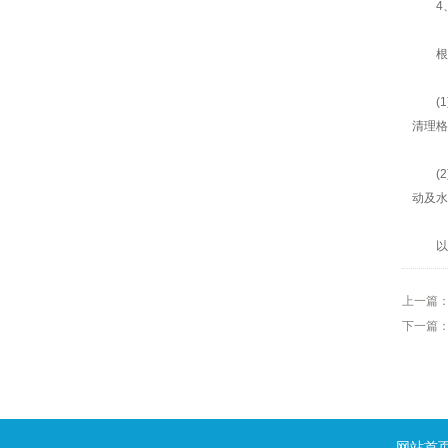
4、
根据
(1
清理格
(2)
动及水
以上
上一篇
下一篇
网站首