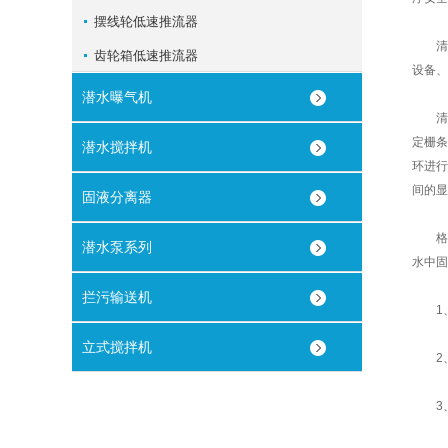
摆线轮低速推流器
清污
齿轮箱低速推流器
设备、
潜水曝气机
清污
定栅条
潜水搅拌机
环进行
间的显
固液分离器
格栅
潜水泵系列
水中固
拦污输送机
1、
立式搅拌机
2、
3、