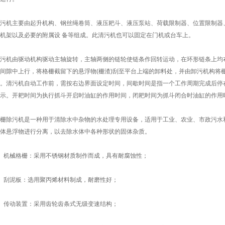
机主要由起升机构、钢丝绳卷筒、液压耙斗、液压泵站、荷载限制器、位置限制器、
机架以及必要的附属设 备等组成。此清污机也可以固定在门机或台车上。
机由驱动机构驱动主轴旋转，主轴两侧的链轮使链条作回转运动，在环形链条上均布
间隙中上行，将格栅截留下的悬浮物(栅渣)刮至平台上端的卸料处，并由卸污机构将
。清污机自动工作前，需按右边界面设定时间，间歇时间是指一个工作周期完成后停
示。开耙时间为执行抓斗开启时油缸的作用时间，闭耙时间为抓斗闭合时油缸的作用
除污机是一种用于清除水中杂物的水处理专用设备，适用于工业、农业、市政污水和
体悬浮物进行分离，以去除水体中各种形状的固体杂质。
机械格栅：采用不锈钢材质制作而成，具有耐腐蚀性；
刮泥板：选用聚丙烯材料制成，耐磨性好；
传动装置：采用齿轮齿条式无级变速结构；