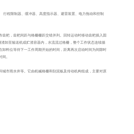
 行程限制器、缓冲器、高度指示器、避雷装置、电力拖动和控制
齿耙，齿耙间距与格栅栅距交错并列。回转运动时移动齿耙插入固
栅渣卸至输送机或贮渣容器内，水流流过格栅，整个工作状态连续循
在卸料位等待下一工作周期开始的时间，距离再次启动时间为间隙时
时间。
城市雨水井等。它由机械格栅和刮泥板及传动机构组成，主要对原