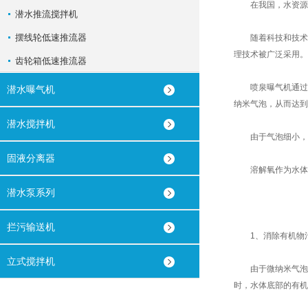
在我国，水资源问
潜水推流搅拌机
摆线轮低速推流器
随着科技和技术的
理技术被广泛采用。
齿轮箱低速推流器
喷泉曝气机通过泵力
潜水曝气机
纳米气泡，从而达到
潜水搅拌机
由于气泡细小，不
固液分离器
溶解氧作为水体净
潜水泵系列
拦污输送机
1、消除有机物污
立式搅拌机
由于微纳米气泡具
时，水体底部的有机