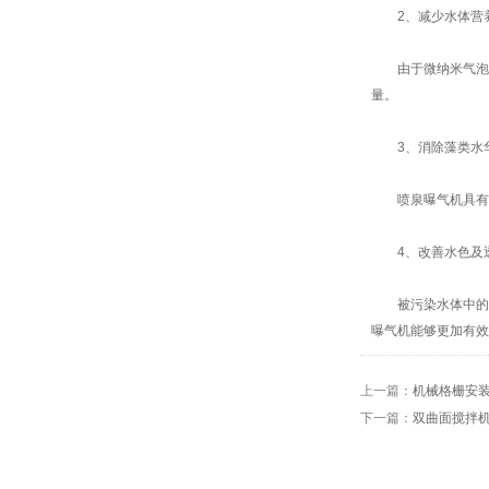
2、减少水体营
由于微纳米气泡具
量。
3、消除藻类水
喷泉曝气机具有较
4、改善水色及
被污染水体中的多
曝气机能够更加有效
上一篇：
机械格栅安
下一篇：
双曲面搅拌