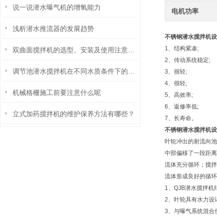
说一说潜水曝气机的增氧能力
电机功率
浅析潜水推流器的发展趋势
不锈钢潜水搅拌机设
1、结构紧凑;
双曲面搅拌机的选型、安装及使用注意事项
2、传动系统稳定;
调节池潜水搅拌机在不同水质条件下的使用效果分析
3、很轻;
4、很轻;
机械格栅施工前要注意什么呢
5、高效率;
6、返修率低;
立式加药搅拌机的维护保养方法有哪些？
7、长寿命。
不锈钢潜水搅拌机设
叶轮冲出的射流向池
中部偏移了一段距离
流体充分循环；搅拌
流体形成良好的循环
1、QJB潜水搅拌
2、叶轮具有水力设
3、与曝气系统混合