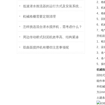
2、格
低速潜水推流器的运行方式及安装系统分析
3、机
4、格
机械格栅需要定期清理
5、回
6、机
怎样挑选混合潜水搅拌机，需考虑什么？
7、电
开机前
周边传动桥式刮泥机效率高、结构紧凑
1、检
双曲面搅拌机有哪些注意事项呢
2、设
3、各
4、各
5、操
机械格
回转式
能作单
本机械
为1m
土建条