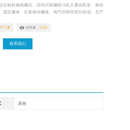
设在粗机械格栅后。回转式格栅除污机主要由机架、驱动
、固定栅条、往复移动栅条、电气控制等部分组成。生产
污机在结构上一改以往移动齿耙只能作单向直线运动的机
现通过曲柄边杆机构而上下往复移动齿耙，将污物逐阶推
产厂家
浏览量：
2101
而自动卸渣。
联系我们
式
其他