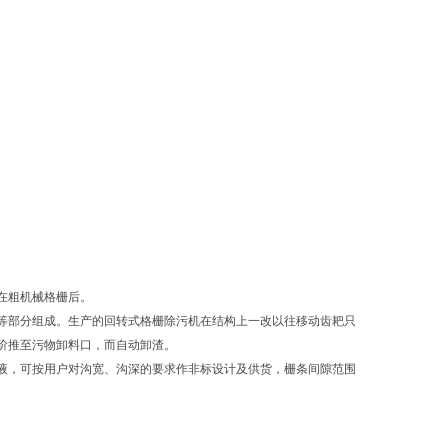
在粗机械格栅后。
等部分组成。生产的回转式格栅除污机在结构上一改以往移动齿耙只
阶推至污物卸料口，而自动卸渣。
液，可按用户对沟宽、沟深的要求作非标设计及供货，栅条间隙范围