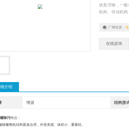
状悬浮物，一般
机构、传动机构
的回转式格栅除
械格栅模式，实
厂商性质：
生
至污物卸料口，
在线咨询
详细介绍
牌
博源
结构形
栅除污
特点：
械格栅整机结构紧凑合理，外形美观、体积小、重量轻。