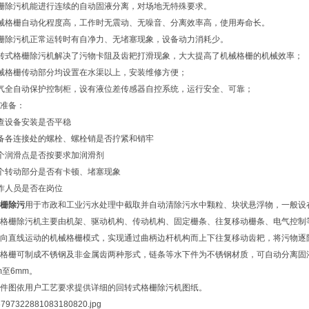
栅除污机能进行连续的自动固液分离，对场地无特殊要求。
械格栅自动化程度高，工作时无震动、无噪音、分离效率高，使用寿命长。
栅除污机正常运转时有自净力、无堵塞现象，设备动力消耗少。
转式格栅除污机解决了污物卡阻及齿耙打滑现象，大大提高了机械格栅的机械效率；
械格栅传动部分均设置在水渠以上，安装维修方便；
气全自动保护控制柜，设有液位差传感器自控系统，运行安全、可靠；
准备：
查设备安装是否平稳
备各连接处的螺栓、螺栓销是否拧紧和销牢
个润滑点是否按要求加润滑剂
个转动部分是否有卡顿、堵塞现象
作人员是否在岗位
栅除污
用于市政和工业污水处理中截取并自动清除污水中颗粒、块状悬浮物，一般设
格栅除污机主要由机架、驱动机构、传动机构、固定栅条、往复移动栅条、电气控制
向直线运动的机械格栅模式，实现通过曲柄边杆机构而上下往复移动齿耙，将污物逐
格栅可制成不锈钢及非金属齿两种形式，链条等水下件为不锈钢材质，可自动分离固
m至6mm。
件图依用户工艺要求提供详细的回转式格栅除污机图纸。