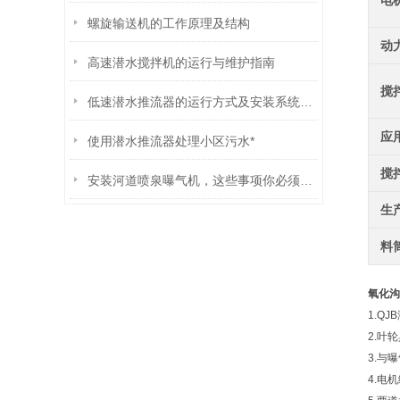
电
螺旋输送机的工作原理及结构
动
高速潜水搅拌机的运行与维护指南
搅
低速潜水推流器的运行方式及安装系统分析
应
使用潜水推流器处理小区污水*
搅
安装河道喷泉曝气机，这些事项你必须知道
生
料
氧化沟
1.Q
2.叶
3.与
4.电