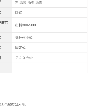
料
料,纸浆,油类,沥青
式
卧式
理量范
出料300-500L
式
循环作业式
式
固定式
围
７４０r/min
机的工作更加安全可靠。