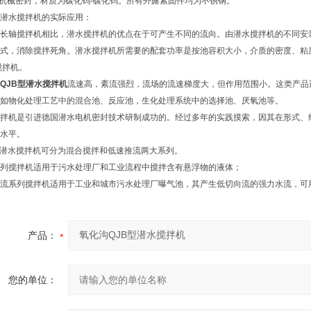
道机械密封，材质为碳化钨-碳化钨。所有外露紧固件均为不锈钢。
潜水搅拌机的实际应用：
长轴搅拌机相比，潜水搅拌机的优点在于可产生不同的流向。由潜水搅拌机的不同安
式，消除搅拌死角。潜水搅拌机所需要的配套功率是按池容积大小，介质的密度、粘
搅拌机。
QJB型潜水搅拌机
流速高，紊流强烈，流场的流速梯度大，但作用范围小。这类产品
如物化处理工艺中的混合池、反应池，生化处理系统中的选择池、厌氧池等。
拌机是引进德国潜水电机密封技术研制成功的。经过多年的实践摸索，因其在形式、
水平。
型潜水搅拌机可分为混合搅拌和低速推流两大系列。
列搅拌机适用于污水处理厂和工业流程中搅拌含有悬浮物的液体；
流系列搅拌机适用于工业和城市污水处理厂曝气池，其产生低切向流的强力水流，可
产品：
您的单位：