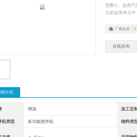
范围小。这类产
主的处理单元中
的选择池、厌氧
片具有自洁功能
厂商性质：
生
在线咨询
详细介绍
牌
博源
加工定
拌机类型
多功能搅拌机
物料类