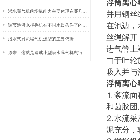
浮筒离心
潜水曝气机的增氧能力主要体现在哪几个方面
并用钢丝
在池边，
调节池潜水搅拌机在不同水质条件下的使用效果分析
丝绳解开
潜水式射流曝气机选型的主要依据
进气管上
原来，这就是造成小型潜水曝气机爬行现象的原因
由于叶轮
吸入并与
浮筒离心
⒈紊流面
和菌胶团
⒉水流采
泥充分，辐