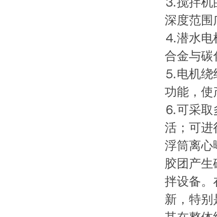
⒊搅拌机
深度范围
⒋潜水电
合金与碳
⒌电机绕
功能，使
⒍可采取
活；可进
浮筒离心
胶团产生
拌设备。
新，特别