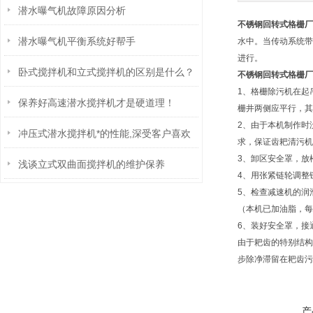
潜水曝气机故障原因分析
不锈钢回转式格栅厂
潜水曝气机平衡系统好帮手
水中。当传动系统带
进行。
卧式搅拌机和立式搅拌机的区别是什么？
不锈钢回转式格栅厂
1、格栅除污机在起
保养好高速潜水搅拌机才是硬道理！
栅井两侧应平行，其
2、由于本机制作时
冲压式潜水搅拌机*的性能,深受客户喜欢
求，保证齿耙清污机
3、卸区安全罩，放
浅谈立式双曲面搅拌机的维护保养
4、用张紧链轮调整
5、检查减速机的润
（本机已加油脂，每
6、装好安全罩，接
由于耙齿的特别结构
步除净滞留在耙齿污
产