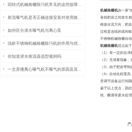
回转式机械格栅除污机常见的这些故障，你遇到过吗？
机械格栅机
由一家*
射流曝气机是否正确连接安装对使用效果也有很大影响
各组耙齿之间发生相
根据水流方向，耙齿
如何区分潜水曝气机与离心泵
过程是连续的或间歇
不锈钢机械格栅自动
浅析不锈钢机械格栅除污机的作用与优势特点
机械格栅机
优点如下
（1）有一定的自净
你知道潜水推流器选型规则吗
（2）无堵塞现象，
（3）由于耙齿弯钩
一文弄懂离心曝气机不曝气的原因及其解决方法
（4）自动化程度高
意调节设备运行间隔
鉴于以上优点，因此
纸、酿酒等废水处理
产