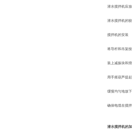
潜水搅拌机应放置
潜水搅拌机的较小
搅拌机的安装
将导杆和吊架按要
装上减振块和滑
用手摇葫芦提起搅
缓慢均匀地放下搅
确保电缆在搅拌机
潜水搅拌机的加