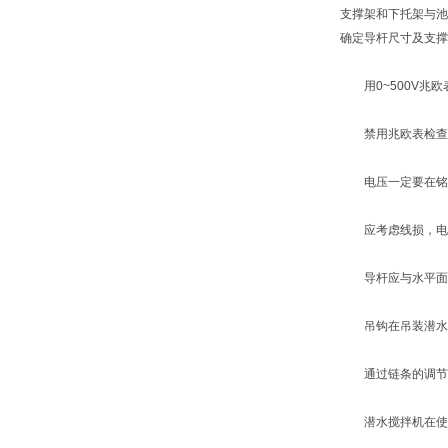
支撑架和下托架与池
确定导杆尺寸及支撑
用0~500V兆欧
禁用兆欧表检查控
电压一定要在铭牌
应考虑线损，电缆
导杆应与水平面垂
吊钩在吊装潜水搅拌
通过链条的调节，
潜水搅拌机在使用