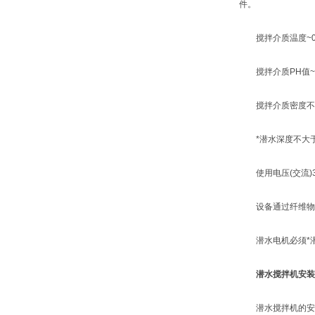
件。
搅拌介质温度~0℃
搅拌介质PH值~5
搅拌介质密度不超过
*潜水深度不大于
使用电压(交流)380
设备通过纤维物有
潜水电机必须*潜
潜水搅拌机安装
潜水搅拌机的安装