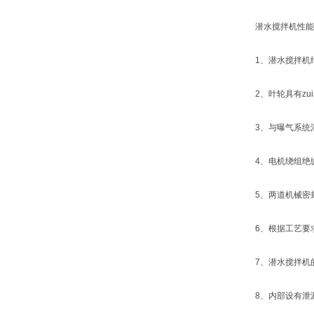
潜水搅拌机性能
1、潜水搅拌机结
2、叶轮具有zui
3、与曝气系统混
4、电机绕组绝缘等
5、两道机械密封
6、根据工艺要求
7、潜水搅拌机的
8、内部设有泄漏传