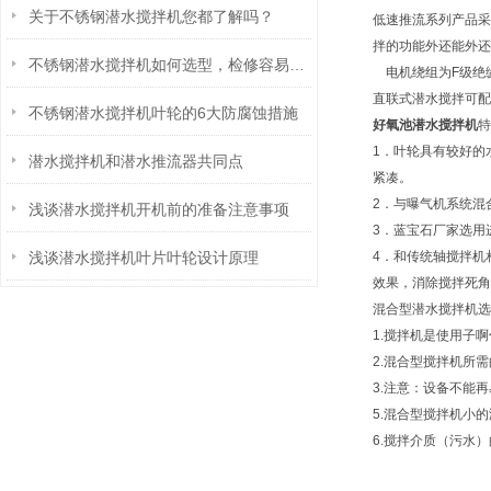
关于不锈钢潜水搅拌机您都了解吗？
低速推流系列产品采
拌的功能外还能外还
不锈钢潜水搅拌机如何选型，检修容易吗？
电机绕组为F级绝缘
直联式潜水搅拌可配
不锈钢潜水搅拌机叶轮的6大防腐蚀措施
好氧池潜水搅拌机
特
1．叶轮具有较好的
潜水搅拌机和潜水推流器共同点
紧凑。
2．与曝气机系统混
浅谈潜水搅拌机开机前的准备注意事项
3．蓝宝石厂家选用
浅谈潜水搅拌机叶片叶轮设计原理
4．和传统轴搅拌机
效果，消除搅拌死角
混合型潜水搅拌机选
1.搅拌机是使用子
2.混合型搅拌机所
3.注意：设备不能
5.混合型搅拌机小的
6.搅拌介质（污水